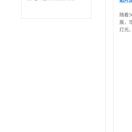
贴片
随着
展，
灯光