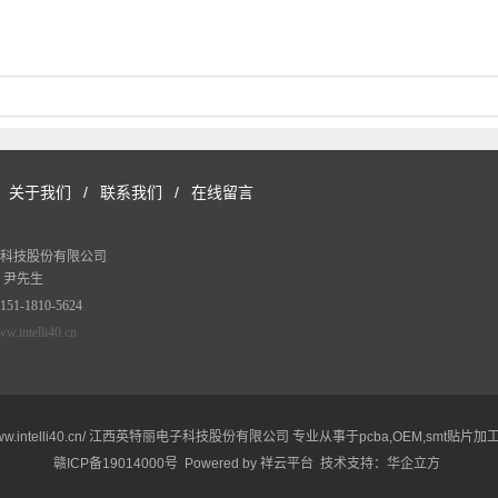
关于我们
/
联系我们
/
在线留言
科技股份有限公司
 尹先生
-1810-5624
w.intelli40.cn
tp://www.intelli40.cn/ 江西英特丽电子科技股份有限公司 专业从事于
pcba
,
OEM
,
smt贴片加
赣ICP备19014000号
Powered by
祥云平台
技术支持：
华企立方