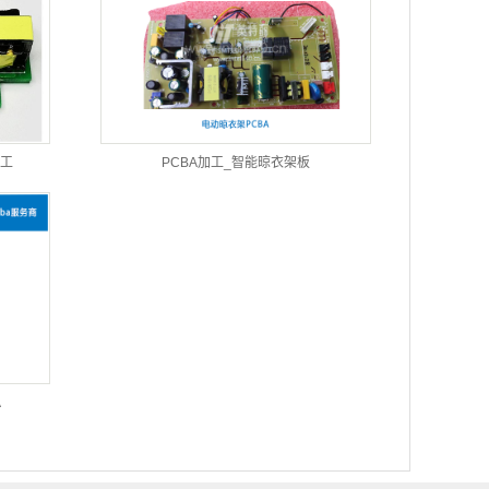
加工
PCBA加工_智能晾衣架板
A