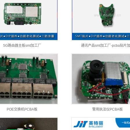
5G路由器主板smt加工厂
通讯产品smt加工厂-pcba贴片
POE交换机PCBA板
警用执法仪PCBA板