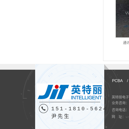
通讯
PCBA
/
英特丽电子
业务咨询：
151-1810-5624
咨询电话：151
尹先生
网 址：
ww